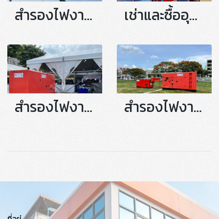
สำรองไฟงานบวงสรวงภาพยนต์ Ocean Eye
เช่าและซื้ออุปกรณ์สำหรับก่อสร้าง
สำรองไฟงานธงฟ้า ห้วยขวาง
สำรองไฟงานธงฟ้า ลาดกระบัง
ที่อยู่