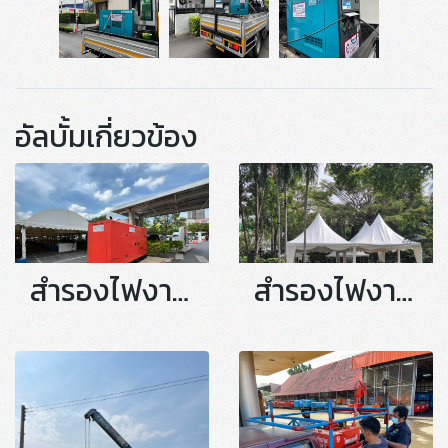
อัลบั้มเกี่ยวข้อง
สำรองไฟงาน ธงฟ้า เซ็นทรัลรัตนาธิเบศร์
สำรองไฟงานแต่งนอกสถานที่ หมู่บ้านนิชดาธานี